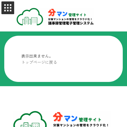
コ
ナ
ン
ビ
テ
ゲ
ン
ー
ツ
シ
へ
ョ
ス
ン
キ
に
ッ
移
プ
動
表示出来ません。
トップページに戻る