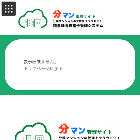
コ
ナ
ン
ビ
テ
ゲ
ン
ー
ツ
シ
へ
ョ
ス
ン
キ
に
ッ
移
プ
動
表示出来ません。
トップページに戻る