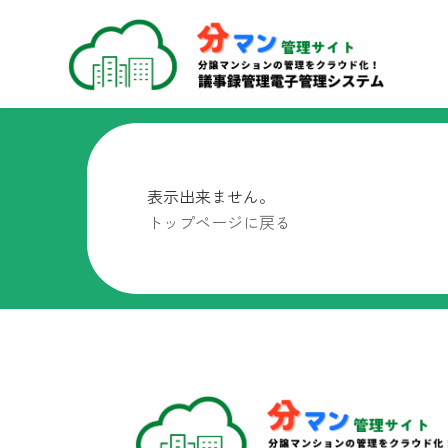
コ
ナ
ン
ビ
テ
ゲ
ン
ー
ツ
シ
へ
ョ
ス
ン
キ
に
表示出来ません。
ッ
移
トップページに戻る
プ
動