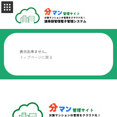
コ
ナ
ン
ビ
テ
ゲ
ン
ー
ツ
シ
へ
ョ
ス
ン
キ
に
ッ
移
プ
動
表示出来ません。
トップページに戻る