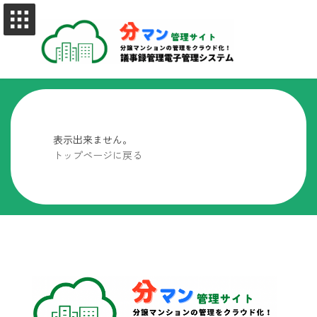
コ
ナ
ン
ビ
テ
ゲ
ン
ー
ツ
シ
へ
ョ
ス
ン
キ
に
ッ
移
プ
動
表示出来ません。
トップページに戻る