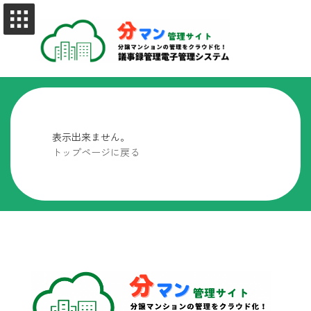
コ
ナ
ン
ビ
テ
ゲ
ン
ー
ツ
シ
へ
ョ
ス
ン
キ
に
ッ
移
プ
動
表示出来ません。
トップページに戻る